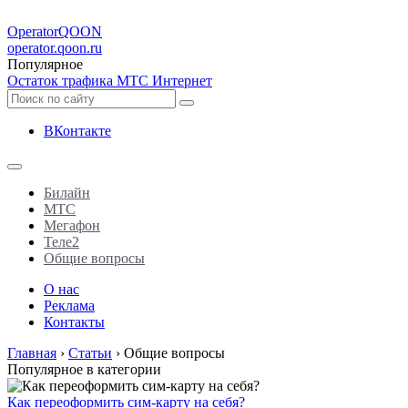
Operator
QOON
operator.qoon.ru
Популярное
Остаток трафика МТС Интернет
ВКонтакте
Билайн
МТС
Мегафон
Теле2
Общие вопросы
О нас
Реклама
Контакты
Главная
›
Статьи
›
Общие вопросы
Популярное в категории
Как переоформить сим-карту на себя?