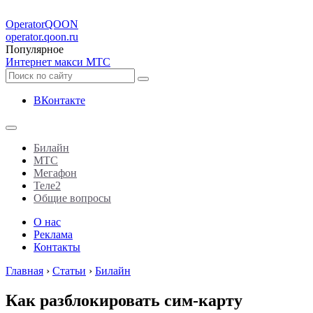
Operator
QOON
operator.qoon.ru
Популярное
Интернет макси МТС
ВКонтакте
Билайн
МТС
Мегафон
Теле2
Общие вопросы
О нас
Реклама
Контакты
Главная
›
Статьи
›
Билайн
Как разблокировать сим-карту