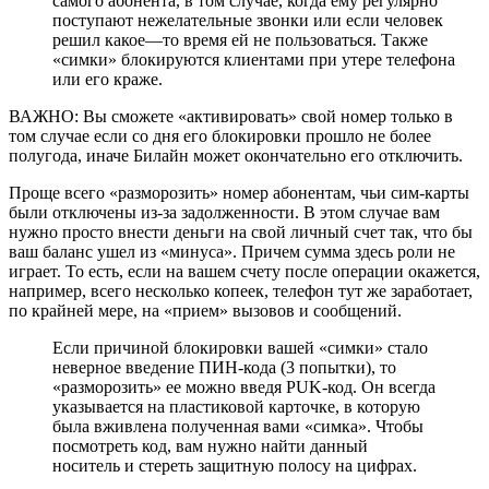
самого абонента, в том случае, когда ему регулярно
поступают нежелательные звонки или если человек
решил какое—то время ей не пользоваться. Также
«симки» блокируются клиентами при утере телефона
или его краже.
ВАЖНО: Вы сможете «активировать» свой номер только в
том случае если со дня его блокировки прошло не более
полугода, иначе Билайн может окончательно его отключить.
Проще всего «разморозить» номер абонентам, чьи сим-карты
были отключены из-за задолженности. В этом случае вам
нужно просто внести деньги на свой личный счет так, что бы
ваш баланс ушел из «минуса». Причем сумма здесь роли не
играет. То есть, если на вашем счету после операции окажется,
например, всего несколько копеек, телефон тут же заработает,
по крайней мере, на «прием» вызовов и сообщений.
Если причиной блокировки вашей «симки» стало
неверное введение ПИН-кода (3 попытки), то
«разморозить» ее можно введя PUK-код. Он всегда
указывается на пластиковой карточке, в которую
была вживлена полученная вами «симка». Чтобы
посмотреть код, вам нужно найти данный
носитель и стереть защитную полосу на цифрах.