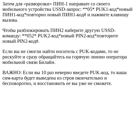
Затем для «разморозки» ПИН-1 направьте со своего
мобильного устройства USSD-запрос: **05* PUK1-код*новый
ПИН1-код*повторно новый ПИН1-код# и нажмите клавишу
вызова.
Чтобы разблокировать ПИН2 наберите другую USSD-
команду: **052* PUK2-код*новый PIN2-код*повторите
новый PIN2-код#.
Если вы не смогли найти носитель с PUK-кодами, то не
рискуйте и сразу обращайтесь на горячую линию оператора
мобильной связи Билайн.
ВАЖНО: Если вы 10 раз неверно введете PUK-код, то ваша
сим-карта будет выведена из строя окончательно и
бесповоротно, и восстановить ее вы уже не сможете.